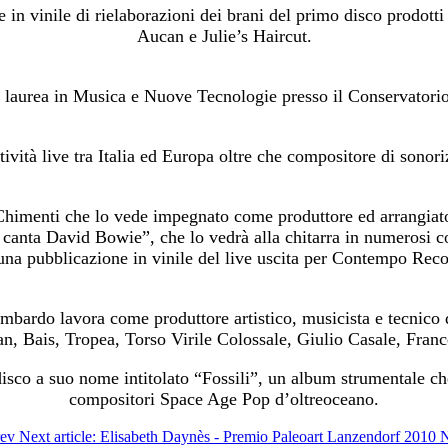
in vinile di rielaborazioni dei brani del primo disco prodott
Aucan e Julie’s Haircut.
 laurea in Musica e Nuove Tecnologie presso il Conservatori
tività live tra Italia ed Europa oltre che compositore di sonori
Chimenti che lo vede impegnato come produttore ed arrangiato
nta David Bowie”, che lo vedrà alla chitarra in numerosi conc
una pubblicazione in vinile del live uscita per Contempo Rec
mbardo lavora come produttore artistico, musicista e tecnico d
, Bais, Tropea, Torso Virile Colossale, Giulio Casale, France
sco a suo nome intitolato “Fossili”, un album strumentale che 
compositori Space Age Pop d’oltreoceano.
rev
Next article: Elisabeth Daynès - Premio Paleoart Lanzendorf 2010
N