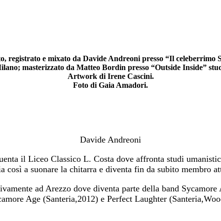
to, registrato e mixato da Davide Andreoni presso “Il celeberrimo 
ilano; masterizzato da Matteo Bordin presso “Outside Inside” stud
Artwork di Irene Cascini.
Foto di Gaia Amadori.
Davide Andreoni
nta il Liceo Classico L. Costa dove affronta studi umanistici 
zia così a suonare la chitarra e diventa fin da subito membro a
cessivamente ad Arezzo dove diventa parte della band Sycamore
camore Age (Santeria,2012) e Perfect Laughter (Santeria,W