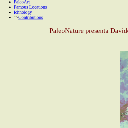
PaleoArt
Famous Locations
Ichnology
">
Contributions
PaleoNature presenta Davide