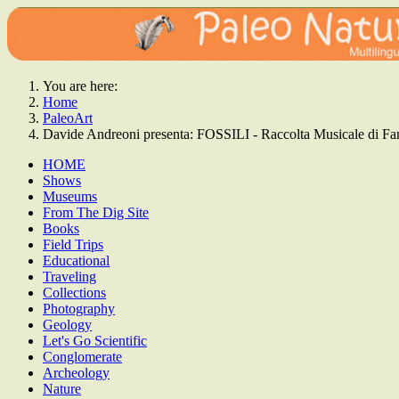
You are here:
Home
PaleoArt
Davide Andreoni presenta: FOSSILI - Raccolta Musicale di Fant
HOME
Shows
Museums
From The Dig Site
Books
Field Trips
Educational
Traveling
Collections
Photography
Geology
Let's Go Scientific
Conglomerate
Archeology
Nature