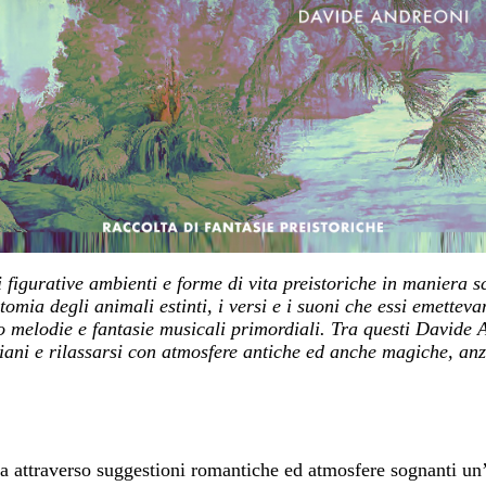
i figurative ambienti e forme di vita preistoriche in maniera 
tomia degli animali estinti, i versi e i suoni che essi emettev
 melodie e fantasie musicali primordiali. Tra questi Davide An
diani e rilassarsi con atmosfere antiche ed anche magiche, 
nta attraverso suggestioni romantiche ed atmosfere sognanti un’e