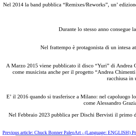
Nel 2014 la band pubblica “Remixes/Reworks”, un’ edizione 
Durante lo stesso anno consegue la
Nel frattempo è protagonista di un intesa at
A Marzo 2015 viene pubblicato il disco “Yuri” di Andrea 
come musicista anche per il progetto “Andrea Chimenti ca
racchiusa in 
E’ il 2016 quando si trasferisce a Milano: nel capoluogo lo
come Alessandro Grazian
Nel Febbraio 2023 pubblica per Dischi Bervisti il primo di
Previous article: Chuck Bonner PaleoArt - (Language: ENGLISH)
P