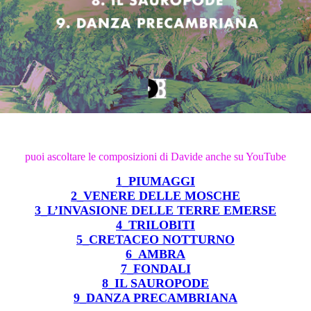
puoi ascoltare le composizioni di Davide anche su YouTube
1_PIUMAGGI
2_VENERE DELLE MOSCHE
3_L’INVASIONE DELLE TERRE EMERSE
4_TRILOBITI
5_CRETACEO NOTTURNO
6_AMBRA
7_FONDALI
8_IL SAUROPODE
9_DANZA PRECAMBRIANA