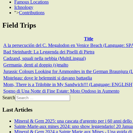
Famous Locations
Ichnology
">
Contributions
Field Trips
Title
A la persecución del C. Megalodon en Venice Beach (Language: S
Bad Steinhardt: La Leggenda dei Piselli di Pietra
Cadzand, squali nella nebbia (MultiLingual)
Germania, denti al doppio (s)malto
Jurassic Colours Looking for Ammonites in the German Braunjura
Mistelgau: dove le belemniti si davano battaglia
Mom, There is a Trilobite in My Sandwich!!! (Language: ENGLISH
Sogno di Una Notte di Fine Estate: Moto Ondoso in Aumento
Search
Last Articles
Mineral & Gem 2025: una cascata d'argento per i 60 anni dell
Sainte-Marie-aux mines 2024: uno show leggendario!
20 Janua
Mineral & Gem 2024 a Sainte Marie aux Mines - Una guida di