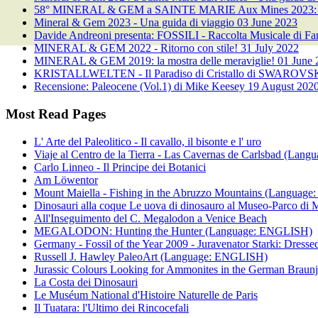
58° MINERAL & GEM a SAINTE MARIE Aux Mines 2023: alla 
Mineral & Gem 2023 - Una guida di viaggio
03 June 2023
Davide Andreoni presenta: FOSSILI - Raccolta Musicale di Fan
MINERAL & GEM 2022 - Ritorno con stile!
31 July 2022
MINERAL & GEM 2019: la mostra delle meraviglie!
01 June 
KRISTALLWELTEN - Il Paradiso di Cristallo di SWAROVS
Recensione: Paleocene (Vol.1) di Mike Keesey
19 August 202
Most Read Pages
L' Arte del Paleolitico - Il cavallo, il bisonte e l' uro
Viaje al Centro de la Tierra - Las Cavernas de Carlsbad (Lan
Carlo Linneo - Il Principe dei Botanici
Am Löwentor
Mount Maiella - Fishing in the Abruzzo Mountains (Languag
Dinosauri alla coque Le uova di dinosauro al Museo-Parco di 
All'Inseguimento del C. Megalodon a Venice Beach
MEGALODON: Hunting the Hunter (Language: ENGLISH)
Germany - Fossil of the Year 2009 - Juravenator Starki: Dre
Russell J. Hawley PaleoArt (Language: ENGLISH)
Jurassic Colours Looking for Ammonites in the German Brau
La Costa dei Dinosauri
Le Muséum National d'Histoire Naturelle de Paris
Il Tuatara: l'Ultimo dei Rincocefali