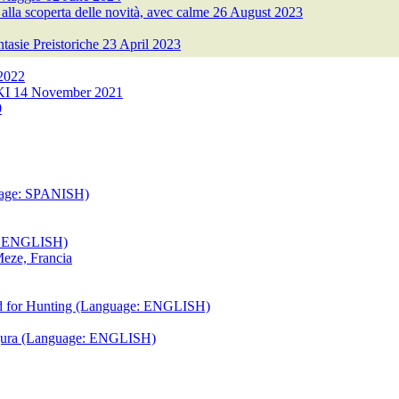
scoperta delle novità, avec calme
26 August 2023
tasie Preistoriche
23 April 2023
2022
KI
14 November 2021
0
guage: SPANISH)
e: ENGLISH)
Meze, Francia
ssed for Hunting (Language: ENGLISH)
njura (Language: ENGLISH)