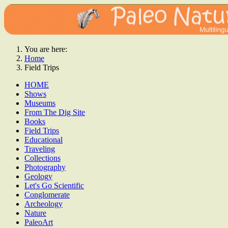
You are here:
Home
Field Trips
HOME
Shows
Museums
From The Dig Site
Books
Field Trips
Educational
Traveling
Collections
Photography
Geology
Let's Go Scientific
Conglomerate
Archeology
Nature
PaleoArt